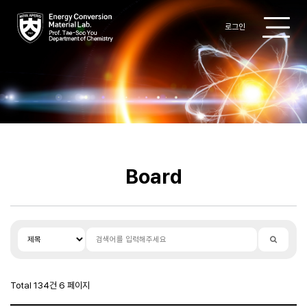
로그인
Research
Professor
Members
Board
Publications
Patent
Gallery
Total 134건
6 페이지
Board