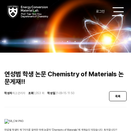
로그인
Research
Professor
Members
연성범 학생 논문 Chemistry of Materials 논
문게재!!
Publications
작성자
최고관리자
조회
1,053 회
작성일
21-09-15 11:50
목록
Patent
Gallery
Board
연성범 학생이 제 1저자로 참여한 아래 논문이 'Chemistry of Materials' 에 게재승
인 되었습니다. 축하합니다!!