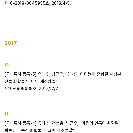
제10-2018-0045955호, 2018/4/5.
2017
12
[국내특허 등록-5] 유태수, 남근우, "칼슘과 이터븀이 혼합된 사성분
진틀 화합물 및 이의 제조방법"
제10-1808688호, 2017/12/7.
11
[국내특허 등록-4] 유태수, 전범용, 남근우, "과량의 인튬이 최환된
희토류 금속간 화합물 및 그이 제조방법"