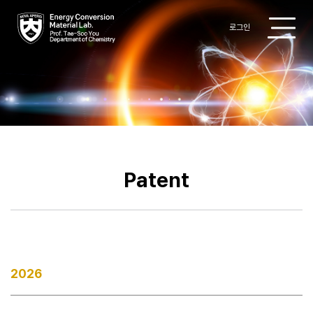
로그인
Research
Professor
Members
Patent
Publications
Patent
Gallery
2026
Board